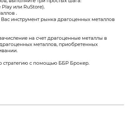
в, выполните три простых шага:
Play или RuStore).
аллов .
й Вас инструмент рынка драгоценных металлов
зачисление на счет драгоценные металлы в
 драгоценных металлов, приобретенных
ивании.
ю стратегию с помощью ББР Брокер.