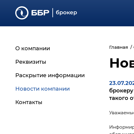
Главная
О компании
Но
Реквизиты
Раскрытие информации
23.07.20
Основные сведения
Новости компании
брокеру
Регламенты и документы
такого 
Контакты
Отчётность
Уважаемые
Дополнительная
информация
Информиру
Архив документов
обслужива