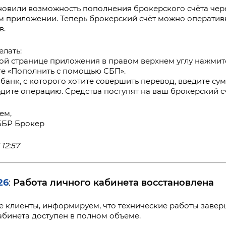
овили возможность пополнения брокерского счёта чере
 приложении. Теперь брокерский счёт можно оператив
в.
елать:
вной странице приложения в правом верхнем углу нажмит
те «Пополнить с помощью СБП».
 банк, с которого хотите совершить перевод, введите сум
рдите операцию. Средства поступят на ваш брокерский с
ем,
ББР Брокер
 12:57
26
Работа личного кабинета восстановлена
:
 клиенты, информируем, что технические работы заверше
абинета доступен в полном объеме.