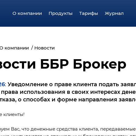
О компании
Продукты
Тарифы
Журнал
О компании
Новости
вости ББР Брокер
26
Уведомление о праве клиента подать заяв
:
 права использования в своих интересах дене
отказа, о способах и форме направления заяв
 клиенты!
ем Вас, что денежные средства клиента, передаваемы
ние, учитываются на специальных брокерских счетах, о