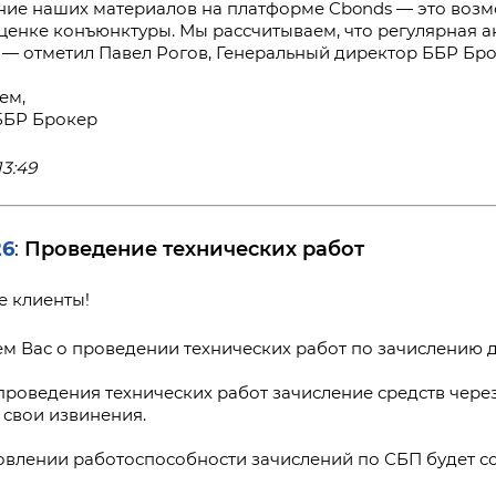
ие наших материалов на платформе Cbonds — это возм
оценке конъюнктуры. Мы рассчитываем, что регулярная
 — отметил Павел Рогов, Генеральный директор ББР Бро
ем,
ББР Брокер
13:49
26
Проведение технических работ
:
 клиенты!
м Вас о проведении технических работ по зачислению 
проведения технических работ зачисление средств чере
свои извинения.
овлении работоспособности зачислений по СБП будет с