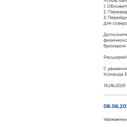
Чтобы нач
1. Обновит
2. Переве
3. Перейд
для совер
Дополните
физическо
брокером 
Расширяйт
С уважени
Команда 
15.06.2025 
08.06.20
Уважаемые