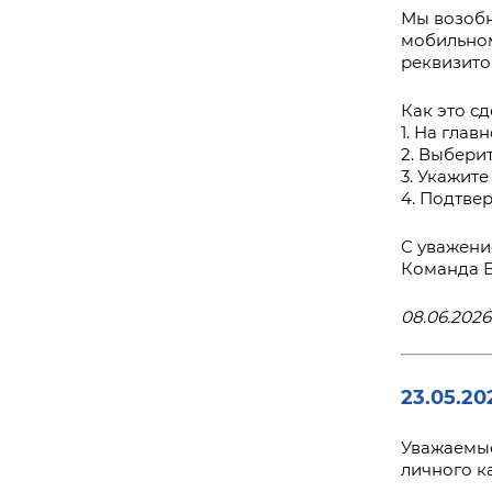
Мы возобн
мобильном
реквизито
Как это сд
1. На гла
2. Выбери
3. Укажите
4. Подтве
С уважени
Команда 
08.06.2026
23.05.20
Уважаемые
личного к