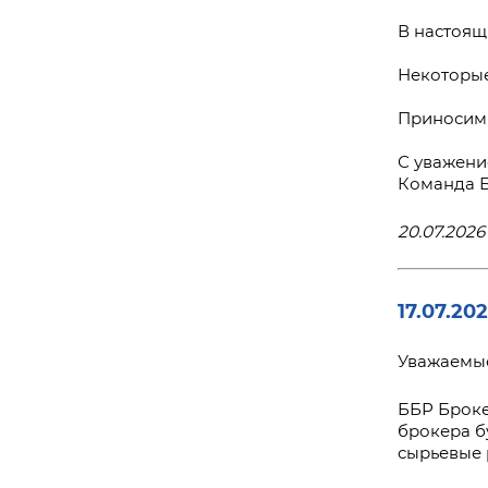
В настоящ
Некоторые
Приносим 
С уважени
Команда 
20.07.2026 
17.07.20
Уважаемые
ББР Броке
брокера б
сырьевые 