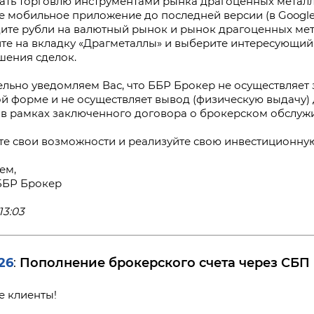
ать торговлю инструментами рынка драгоценных металло
е мобильное приложение до последней версии (в Google 
дите рубли на валютный рынок и рынок драгоценных мет
ите на вкладку «Драгметаллы» и выберите интересующи
шения сделок.
льно уведомляем Вас, что ББР Брокер не осуществляет 
й форме и не осуществляет вывод (физическую выдачу)
в рамках заключенного договора о брокерском обслуж
е свои возможности и реализуйте свою инвестиционну
ем,
ББР Брокер
13:03
26
Пополнение брокерского счета через СБП
:
 клиенты!