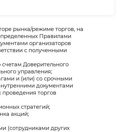
торе рынка/режиме торгов, на
 определенных Правилами
кументами организаторов
ветствии с полученными
 счетам Доверительного
льного управления;
гами и (или) со срочными
 внутренними документами
 проведения торгов
ионных стратегий;
нка акций;
ми (сотрудниками других