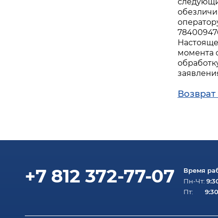
следующих
обезличи
оператор
784009476
Настоящее
момента о
обработк
заявления
Возврат 
+7 812 372-77-07
Время ра
9:3
Пн-Чт:
9:30
Пт: