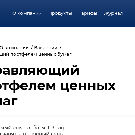
О компании
Продукты
Тарифы
Журнал
О компании
Вакансии
щий портфелем ценных бумаг
равляющий
ртфелем ценных
маг
мый опыт работы: 1–3 года
 занятость, полный день