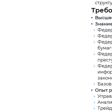
структ
Треб
Высшее
Знание
Федер
Федер
Федер
бумаг»
Федер
прест
Федер
инфор
закон
Базов
Опыт р
Управ
Анали
Трейд