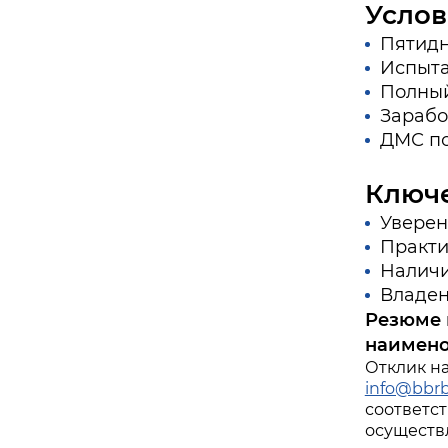
Услов
Пятидне
Испыта
Полный
Зарабо
ДМС по
Ключ
Уверен
Практи
Наличи
Владен
Резюме 
наимено
Отклик н
info@bbrb
соответст
осуществ