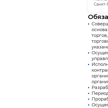
Санкт-
Обяз
Соверш
основа
торгов
торгов
указан
Осущес
управл
Исполн
контра
органи
органи
Разраб
Период
Прораб
Осущес