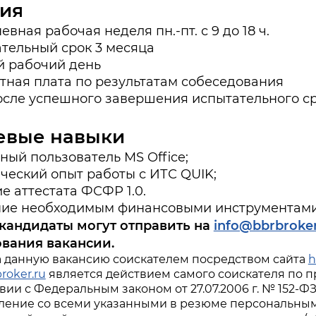
ия
вная рабочая неделя пн.-пт. с 9 до 18 ч.
тельный срок 3 месяца
 рабочий день
тная плата по результатам собеседования
сле успешного завершения испытательного с
евые навыки
ный пользователь MS Office;
ческий опыт работы с ИТС QUIK;
е аттестата ФСФР 1.0.
ие необходимым финансовыми инструментами
кандидаты могут отправить на
info@bbrbroker
вания вакансии.
а данную вакансию соискателем посредством сайта
h
roker.ru
является действием самого соискателя по п
вии с Федеральным законом от 27.07.2006 г. № 152-Ф
ление со всеми указанными в резюме персональными