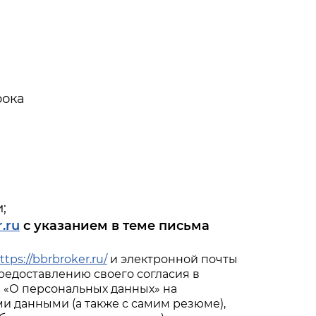
рока
;
.ru
с указанием в теме письма
ttps://bbrbroker.ru/
и электронной почты
редоставлению своего согласия в
З «О персональных данных» на
 данными (а также с самим резюме),