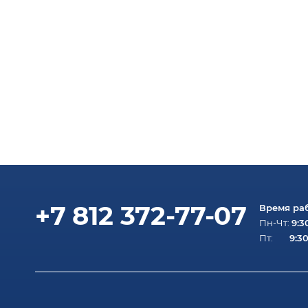
+7 812 372-77-07
Время ра
9:3
Пн-Чт:
9:30
Пт: