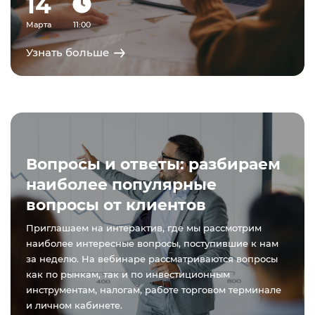
14
Марта
11:00
Узнать больше
Вопросы и ответы: разбираем
наиболее популярные
вопросы от клиентов
Приглашаем на интерактив, где мы рассмотрим
наиболее интересные вопросы, поступившие к нам
за неделю. На вебинаре рассматриваются вопросы
как по рынкам, так и по инвестиционным
инструментам, налогам, работе торговом терминале
и личном кабинете.