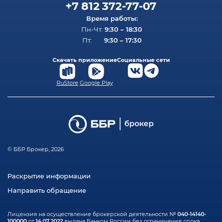
+7 812 372-77-07
или в торговом терминале Quik.
Время работы:
9:30 – 18:30
Пн-Чт:
9:30 – 17:30
Пт:
Скачать приложение
Социальные сети
RuStore
Google Play
© ББР Брокер, 2026
Раскрытие информации
Направить обращение
040-14140-
Лицензия на осуществление брокерской деятельности №
100000
14.07.2022
от
выдана Банком России без ограничения срока