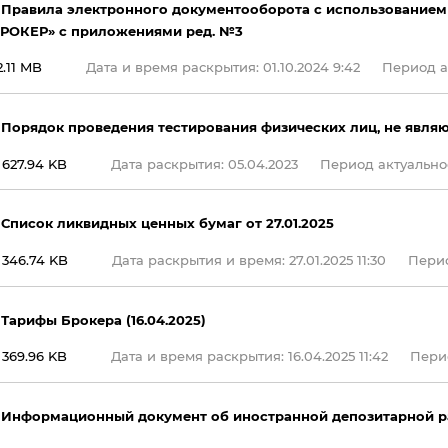
 Правила электронного документооборота с использование
РОКЕР» с приложениями ред. №3
2.11 MB
Дата и время раскрытия: 01.10.2024 9:42
Период ак
 Порядок проведения тестирования физических лиц, не явл
627.94 KB
Дата раскрытия: 05.04.2023
Период актуальност
 Список ликвидных ценных бумаг от 27.01.2025
346.74 KB
Дата раскрытия и время: 27.01.2025 11:30
Перио
 Тарифы Брокера (16.04.2025)
369.96 KB
Дата и время раскрытия: 16.04.2025 11:42
Перио
 Информационный документ об иностранной депозитарной р