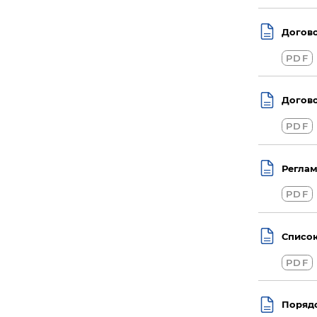
Догово
PDF
Догово
PDF
Реглам
PDF
Список
PDF
Порядо