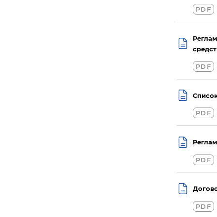
PDF
Реглам
средст
PDF
Список
PDF
Реглам
PDF
Догово
PDF