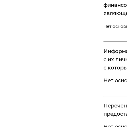
финансов
являюще
Нет основ
Информа
с их ли
с котор
Нет осн
Перечен
предоста
Нет осн