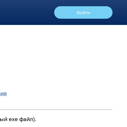
Войти
ния
й exe файл).