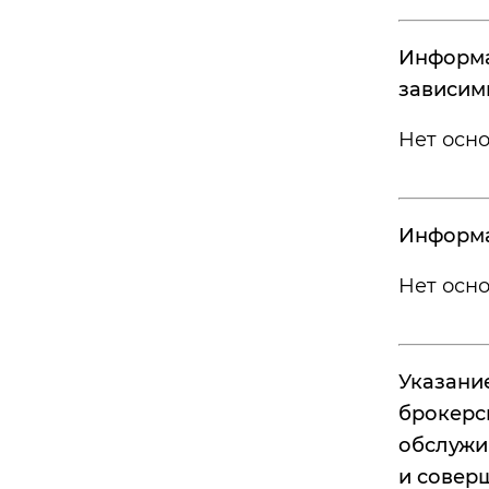
Информа
зависим
Нет осн
Информа
Нет осн
Указани
брокерс
обслужи
и совер