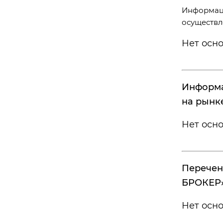
Информаци
осуществл
Нет осн
Информа
на рынк
Нет осн
Перечен
БРОКЕР»
Нет осн