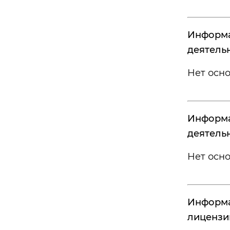
Информа
деятель
Нет осн
Информа
деятель
Нет осн
Информа
лицензи