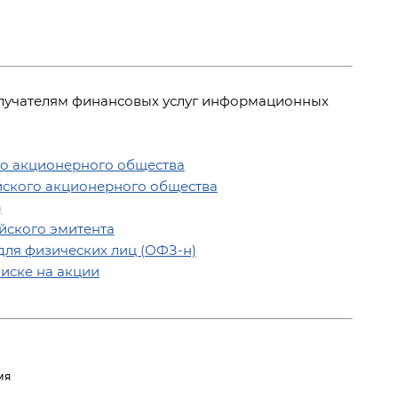
олучателям финансовых услуг информационных
о акционерного общества
ского акционерного общества
)
йского эмитента
ля физических лиц (ОФЗ-н)
иске на акции
мя