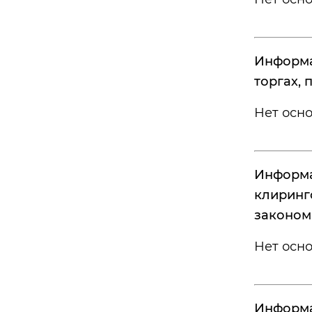
Информа
торгах,
Нет осн
Информа
клиринг
законом
Нет осн
Информа