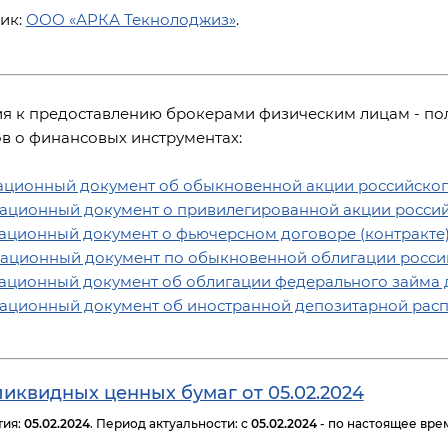
ик:
ООО «АРКА Текнолоджиз»
.
я к предоставлению брокерами физическим лицам - п
в о финансовых инструментах:
ционный документ об обыкновенной акции российског
ционный документ о привилегированной акции россий
ционный документ о фьючерсном договоре (контракте
ционный документ по обыкновенной облигации росси
ционный документ об облигации федерального займа д
ционный документ об иностранной депозитарной расп
иквидных ценных бумаг от 05.02.2024
тия:
05.02.2024
. Период актуальности: c
05.02.2024
- по настоящее вре