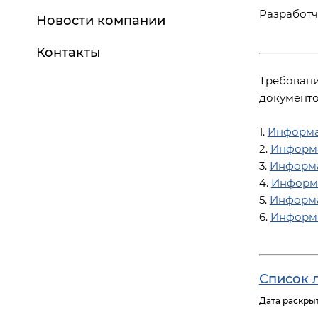
Разработч
Новости компании
Контакты
Требовани
документо
1.
Информа
2.
Информа
3.
Информа
4.
Информа
5.
Информа
6.
Информа
Список л
Дата раскры