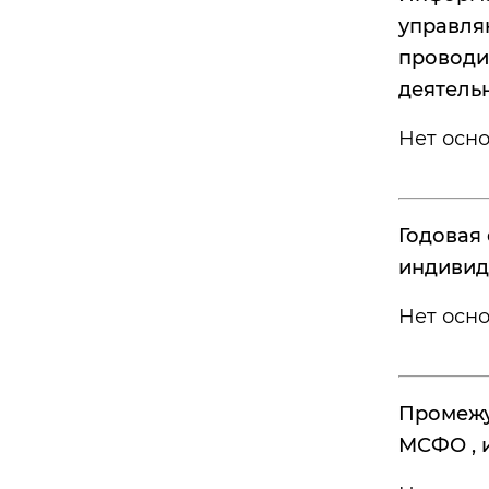
управля
проводи
деятель
Нет осн
Годовая 
индивид
Нет осн
Промежу
МСФО , 