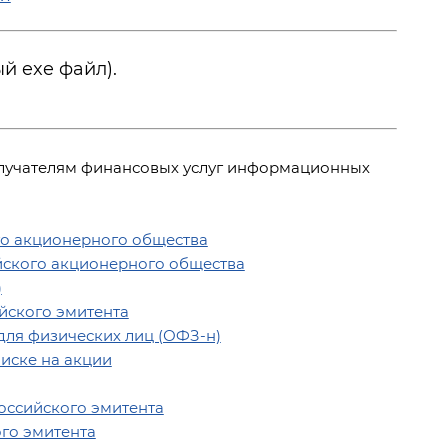
й exe файл).
олучателям финансовых услуг информационных
о акционерного общества
ского акционерного общества
)
йского эмитента
ля физических лиц (ОФЗ-н)
иске на акции
ссийского эмитента
го эмитента