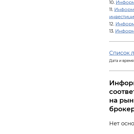
10.
Информ
11.
Информа
инвестици
12.
Информ
13.
Информ
Список л
Дата и время
Информ
соотве
на рын
брокер
Нет осн