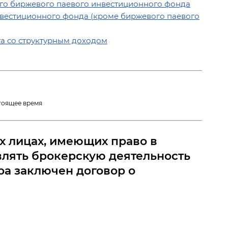
го биржевого паевого инвестиционного фонда
вестиционного фонда (кроме биржевого паевого
а со структурным доходом
тоящее время
х лицах, имеющих право в
влять брокерскую деятельность
ра заключен договор о