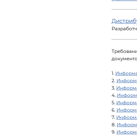
Дистриб
Разработч
Требовани
документо
1.
Информа
2.
Информа
3.
Информа
4.
Информа
5.
Информа
6.
Информа
7.
Информа
8.
Информа
9.
Информа