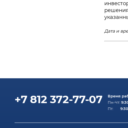
инвесто
решения
указанн
Дата и вре
+7 812 372-77-07
Время ра
9:3
Пн-Чт:
9:30
Пт: