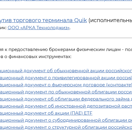
утив торгового терминала Quik
(исполнительны
ик:
ООО «АРКА Текнолоджиз»
.
я к предоставлению брокерами физическим лицам - п
в о финансовых инструментах:
ционный документ об обыкновенной акции российског
ционный документ о привилегированной акции россий
ционный документ о фьючерсном договоре (контракте
ционный документ по обыкновенной облигации росси
ционный документ об облигации федерального займа д
ционный документ об иностранной депозитарной расп
ционный документ об акции (ПАЕ) ETF
ционный документ о субординированной облигации ро
ционный документ о структурной облигации российско