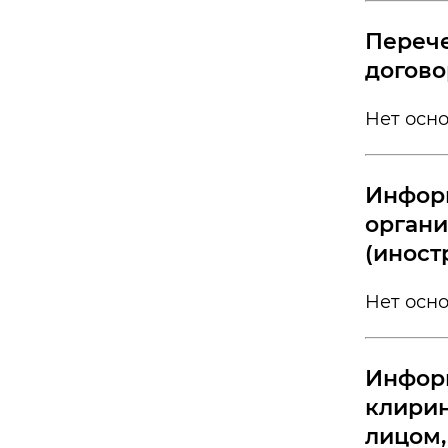
Перече
догово
Нет осн
Информ
органи
(иност
Нет осн
Информ
клирин
лицом,