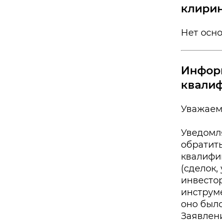
клирин
Нет осн
Информ
квалиф
Уважаем
Уведомл
обратит
квалифи
(сделок
инвесто
инструм
оно был
Заявлен